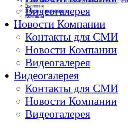
Пылеподавление в местах перевалки сыпучих груз
Экология
Видеогалерея
Полезная информация
Контакты
Новости Компании
Контакты для СМИ
Новости Компании
Видеогалерея
Видеогалерея
Контакты для СМИ
Новости Компании
Видеогалерея