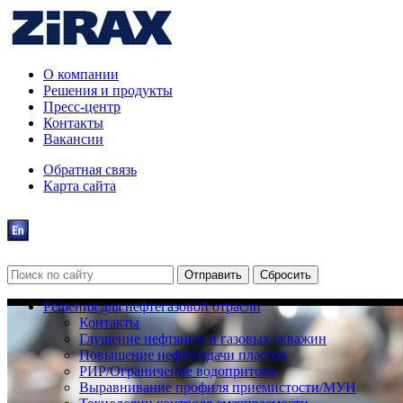
О компании
Решения и продукты
Пресс-центр
Контакты
Вакансии
Обратная связь
Карта сайта
Решения для нефтегазовой отрасли
Контакты
Глушение нефтяных и газовых скважин
Повышение нефтеотдачи пластов
РИР/Ограничение водопритока
Выравнивание профиля приемистости/МУН