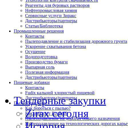
Технологии контроля смачиваемости
Реагенты для буровых растворов
Нефтепромысловая химия
Сервисные услуги Зиракс
Дистрибьюторы/партнеры
Статьи/Библиотека
Промышленные решения
Контакты
Пылеподавление и стабилизация дорожного грунта
Ускорение схватывания бетона
Осушение
Водоподготовка
Производство бумаги
Выпарная соль
Полезная информация
Дистрибьюторы/партнеры
Пищевые добавки
Контакты
Fudix кальций хлористый пищевой
Тендерные закупки
Дистрибьюторы/партнеры
Пылеподавление
Как бороться с пылью?
Zirax сегодня
Как работает EcoPell?
Пылеподавление на дорогах общего назначения
История
Пылеподавление на технологических дорогах карье