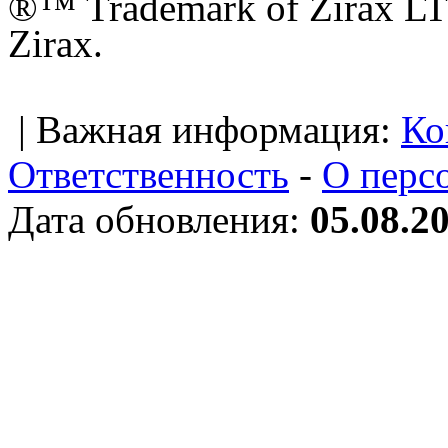
®™ Trademark of Zirax LTD
Zirax.
| Важная информация:
Ко
Ответственность
-
О перс
Дата обновления:
05.08.2