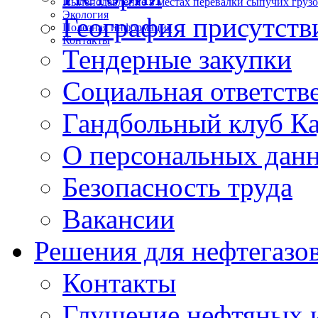
Пылеподавление в местах перевалки сыпучих груз
Экология
География присутств
Полезная информация
Контакты
Тендерные закупки
Социальная ответств
Гандбольный клуб К
О персональных дан
Безопасность труда
Вакансии
Решения для нефтегазо
Контакты
Глушение нефтяных и