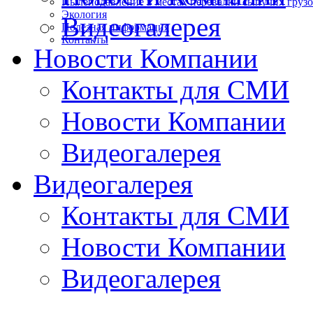
Пылеподавление в местах перевалки сыпучих груз
Экология
Видеогалерея
Полезная информация
Контакты
Новости Компании
Контакты для СМИ
Новости Компании
Видеогалерея
Видеогалерея
Контакты для СМИ
Новости Компании
Видеогалерея