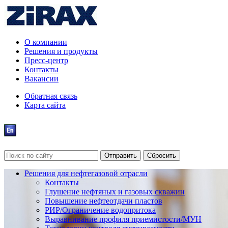
О компании
Решения и продукты
Пресс-центр
Контакты
Вакансии
Обратная связь
Карта сайта
Решения для нефтегазовой отрасли
Контакты
Глушение нефтяных и газовых скважин
Повышение нефтеотдачи пластов
РИР/Ограничение водопритока
Выравнивание профиля приемистости/МУН